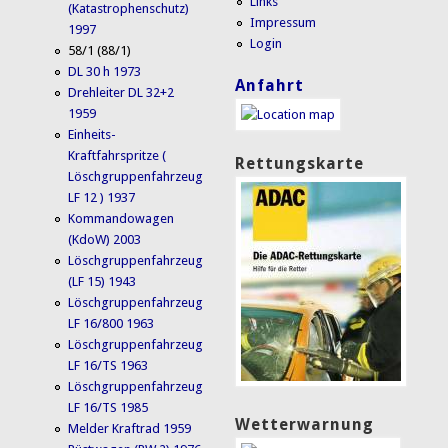
Links
(Katastrophenschutz)
Impressum
1997
Login
58/1 (88/1)
DL 30 h 1973
Anfahrt
Drehleiter DL 32+2
1959
Einheits-
Kraftfahrspritze (
Rettungskarte
Löschgruppenfahrzeug
LF 12 ) 1937
Kommandowagen
(KdoW) 2003
Löschgruppenfahrzeug
(LF 15) 1943
Löschgruppenfahrzeug
LF 16/800 1963
Löschgruppenfahrzeug
LF 16/TS 1963
Löschgruppenfahrzeug
LF 16/TS 1985
Wetterwarnung
Melder Kraftrad 1959