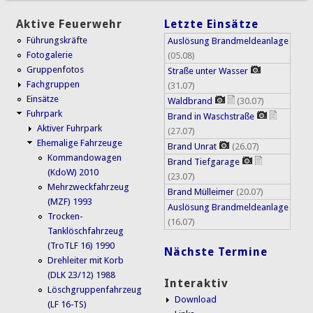
Aktive Feuerwehr
Letzte Einsätze
Führungskräfte
Auslösung Brandmeldeanlage
Fotogalerie
(05.08)
Gruppenfotos
Straße unter Wasser
Fachgruppen
(31.07)
Einsätze
Waldbrand
(30.07)
Fuhrpark
Brand in Waschstraße
Aktiver Fuhrpark
(27.07)
Ehemalige Fahrzeuge
Brand Unrat
(26.07)
Kommandowagen
Brand Tiefgarage
(KdoW) 2010
(23.07)
Mehrzweckfahrzeug
Brand Mülleimer
(20.07)
(MZF) 1993
Auslösung Brandmeldeanlage
Trocken-
(16.07)
Tanklöschfahrzeug
(TroTLF 16) 1990
Nächste Termine
Drehleiter mit Korb
(DLK 23/12) 1988
Interaktiv
Löschgruppenfahrzeug
Download
(LF 16-TS)