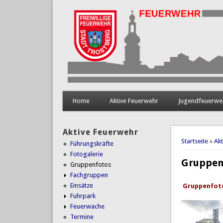
Home
Aktive Feuerwehr
Jugendfeuerwe
Aktive Feuerwehr
Sie sind 
Startseite
»
Ak
Führungskräfte
Fotogalerie
Gruppen
Gruppenfotos
Fachgruppen
Einsätze
Gruppenfoto
Fuhrpark
Feuerwache
Termine