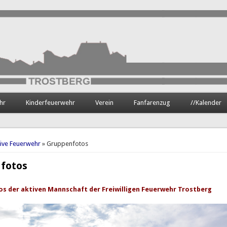
hr
Kinderfeuerwehr
Verein
Fanfarenzug
//Kalender
hier
tive Feuerwehr
» Gruppenfotos
fotos
s der aktiven Mannschaft der Freiwilligen Feuerwehr Trostberg