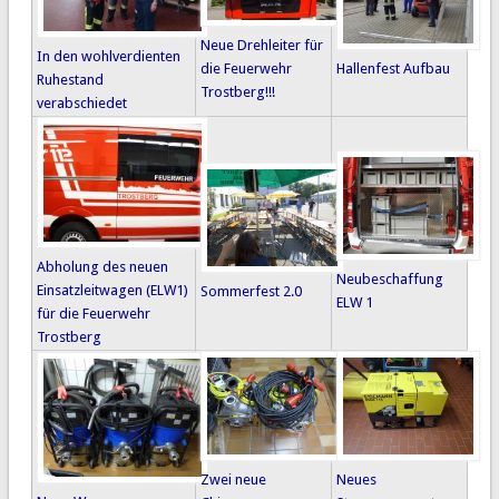
Neue Drehleiter für
In den wohlverdienten
die Feuerwehr
Hallenfest Aufbau
Ruhestand
Trostberg!!!
verabschiedet
Abholung des neuen
Neubeschaffung
Einsatzleitwagen (ELW1)
Sommerfest 2.0
ELW 1
für die Feuerwehr
Trostberg
Zwei neue
Neues