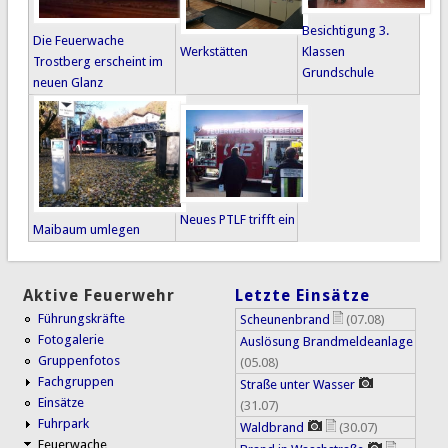
Besichtigung 3.
Die Feuerwache
Werkstätten
Klassen
Trostberg erscheint im
Grundschule
neuen Glanz
Neues PTLF trifft ein
Maibaum umlegen
Aktive Feuerwehr
Letzte Einsätze
Führungskräfte
Scheunenbrand
(07.08)
Fotogalerie
Auslösung Brandmeldeanlage
Gruppenfotos
(05.08)
Fachgruppen
Straße unter Wasser
Einsätze
(31.07)
Fuhrpark
Waldbrand
(30.07)
Feuerwache