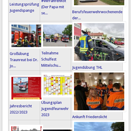
#WirFahrenRot
Leistungsprüfung
(Der Papa mit
Jugendspange
Berufsfeuerwehrwochenende
se...
der...
Teilnahme
Großübung
Schulfest
Traunreut bei Dr.
Mittelschu...
Jo...
Jugendübung THL
Übungsplan
Jahresbericht
Jugendfeurwehr
2022/2023
2023
Ankunft Friedenslicht