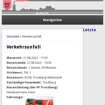
Navigation
Letzte
Sie sind hier
Startseite
» Verkehrsunfall
Verkehrsunfall
Alarmzeit:
21.08.2025 - 17:35
Einsatzende:
21.08.2025 - 19:20
Einsatzdauer:
1 Stunde, 45 Minuten
Stichwort:
THL 1
Einsatzort:
B299, Trostberg/Altenmarkt
Zuständige Feuerwehr:
Trostberg
Einsatzleitung (der FF Trostberg):
Heimbach Hans-Peter
Fahrzeuge: