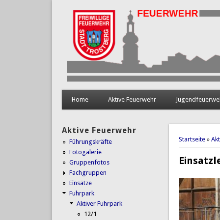
Home
Aktive Feuerwehr
Jugendfeuerwe
Aktive Feuerwehr
Sie sind 
Startseite
»
Ak
Führungskräfte
Fotogalerie
Einsatzl
Gruppenfotos
Fachgruppen
Einsätze
Fuhrpark
Aktiver Fuhrpark
12/1