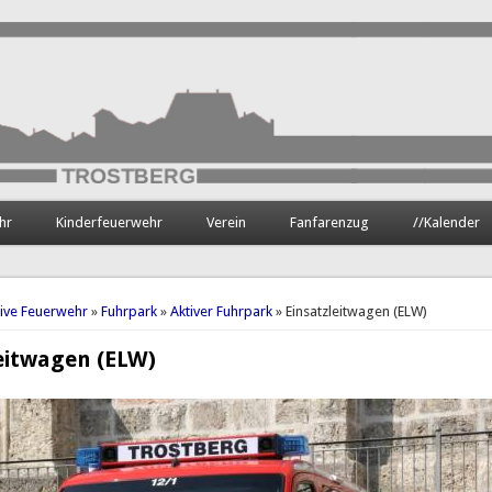
hr
Kinderfeuerwehr
Verein
Fanfarenzug
//Kalender
hier
tive Feuerwehr
»
Fuhrpark
»
Aktiver Fuhrpark
» Einsatzleitwagen (ELW)
eitwagen (ELW)