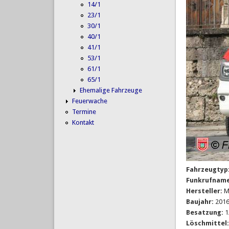
14/1
23/1
30/1
40/1
41/1
53/1
61/1
65/1
Ehemalige Fahrzeuge
Feuerwache
Termine
Kontakt
Fahrzeugtyp
Funkrufnam
Hersteller:
M
Baujahr:
201
Besatzung:
1
Löschmittel