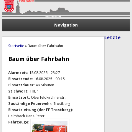
Navigation
Letzte
Sie sind hier
Startseite
» Baum über Fahrbahn
Baum über Fahrbahn
Alarmzeit:
15.08.2025 - 23:27
Einsatzende:
16.08.2025 - 00:15
Einsatzdauer:
48 Minuten
Stichwort:
THL 1
Einsatzort:
Oberfeldkirchnerstr.
Zuständige Feuerwehr:
Trostberg
Einsatzleitung (der FF Trostberg):
Heimbach Hans-Peter
Fahrzeuge: