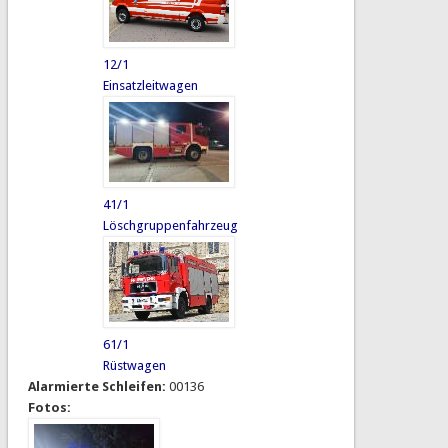
12/1
Einsatzleitwagen
41/1
Löschgruppenfahrzeug
61/1
Rüstwagen
Alarmierte Schleifen:
00136
Fotos: