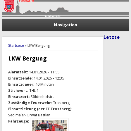
Navigation
Letzte
Sie sind hier
Startseite
» LKW Bergung
LKW Bergung
Alarmzeit:
14.01.2026 - 11:55
Einsatzende:
14.01.2026 - 12:35
Einsatzdauer:
40 Minuten
Stichwort:
THL 1
Einsatzort:
Söldenhofstr.
Zuständige Feuerwehr:
Trostberg
Einsatzleitung (der FF Trostberg):
Sedlmaier-Orwat Bastian
Fahrzeuge: