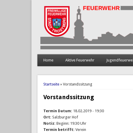
Home
Aktive Feuerwehr
Jugendfeuerwe
Sie sind hier
Startseite
» Vorstandssitzung
Vorstandssitzung
Termin Datum:
18.02.2019 - 19:30
Ort:
Salzburger Hof
Notiz:
Beginn: 19:30 Uhr
Termin betrifft:
Verein