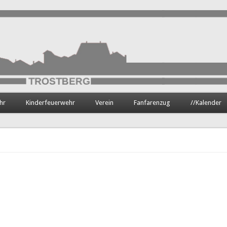
hr
Kinderfeuerwehr
Verein
Fanfarenzug
//Kalender