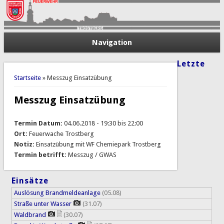
Navigation
Letzte
Sie sind hier
Startseite
» Messzug Einsatzübung
Messzug Einsatzübung
Termin Datum:
04.06.2018 -
19:30
bis
22:00
Ort:
Feuerwache Trostberg
Notiz:
Einsatzübung mit WF Chemiepark Trostberg
Termin betrifft:
Messzug / GWAS
Einsätze
Auslösung Brandmeldeanlage
(05.08)
Straße unter Wasser
(31.07)
Waldbrand
(30.07)