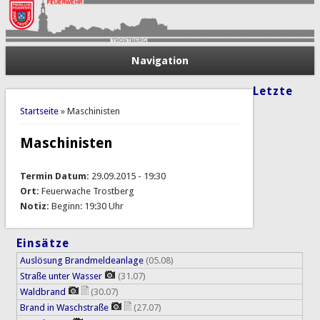
Navigation
Letzte
Sie sind hier
Startseite
» Maschinisten
Maschinisten
Termin Datum:
29.09.2015 - 19:30
Ort:
Feuerwache Trostberg
Notiz:
Beginn: 19:30 Uhr
Einsätze
Auslösung Brandmeldeanlage
(05.08)
Straße unter Wasser
(31.07)
Waldbrand
(30.07)
Brand in Waschstraße
(27.07)