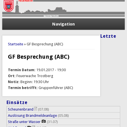
Navigation
Letzte
Sie sind hier
Startseite
» GF Besprechung (ABC)
GF Besprechung (ABC)
Termin Datum:
19.01.2017 - 19:30
Ort:
Feuerwache Trostberg
Notiz:
Beginn: 19:30 Uhr
Termin betrifft:
Gruppenführer (ABC)
Einsätze
Scheunenbrand
(07.08)
Auslösung Brandmeldeanlage
(05.08)
Straße unter Wasser
(31.07)