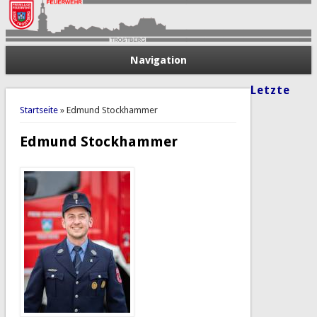
Navigation
Letzte
Sie sind hier
Startseite
» Edmund Stockhammer
Edmund Stockhammer